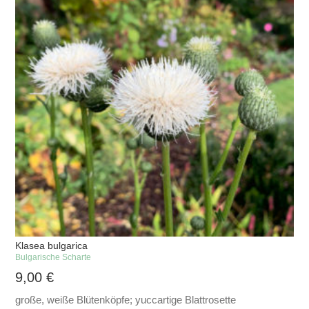
Klasea bulgarica
Bulgarische Scharte
9,00
€
große, weiße Blütenköpfe; yuccartige Blattrosette