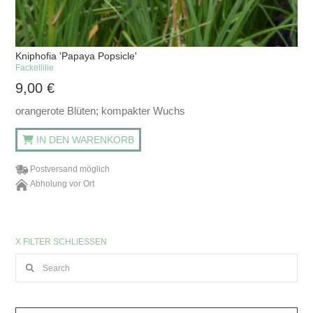
Kniphofia 'Papaya Popsicle'
Fackellilie
9,00
€
orangerote Blüten; kompakter Wuchs
IN DEN WARENKORB
Postversand möglich
Abholung vor Ort
X FILTER SCHLIESSEN
Search