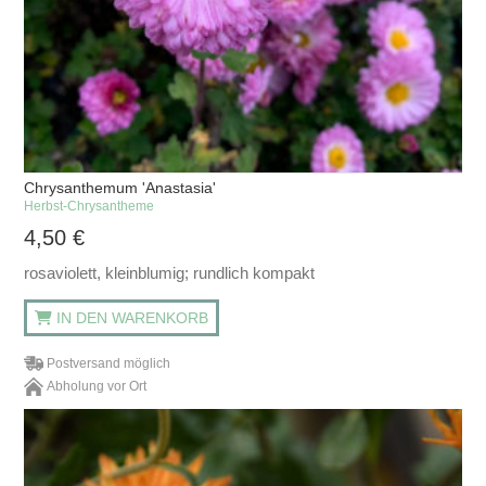
Chrysanthemum 'Anastasia'
Herbst-Chrysantheme
4,50
€
rosaviolett, kleinblumig; rundlich kompakt
IN DEN WARENKORB
Postversand möglich
Abholung vor Ort