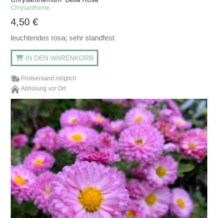
Chrysantheme
4,50
€
leuchtendes rosa; sehr standfest
IN DEN WARENKORB
Postversand möglich
Abholung vor Ort