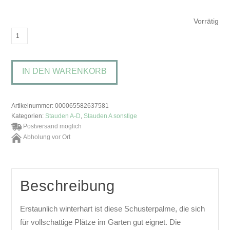
Vorrätig
Aspidistra
zongbayi
'Uan
IN DEN WARENKORB
Fat
Lady'Schusterpalme
Menge
Artikelnummer:
000065582637581
Kategorien:
Stauden A-D
,
Stauden A sonstige
Postversand möglich
Abholung vor Ort
Beschreibung
Erstaunlich winterhart ist diese Schusterpalme, die sich
für vollschattige Plätze im Garten gut eignet. Die