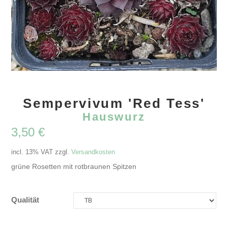
Sempervivum 'Red Tess'
Hauswurz
3,50
€
incl. 13% VAT
zzgl.
Versandkosten
grüne Rosetten mit rotbraunen Spitzen
Qualität