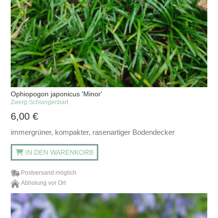
Ophiopogon japonicus 'Minor'
Zwerg-Schlangenbart
6,00
€
immergrüner, kompakter, rasenartiger Bodendecker
IN DEN WARENKORB
Postversand möglich
Abholung vor Ort