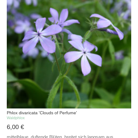
Phlox divaricata 'Clouds of Perfume'
Waldphlox
6,00
€
mittelblaue, duftende Blüten, breitet sich langsam aus