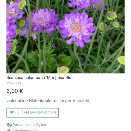
Scabiosa columbaria 'Mariposa Blue'
Skabiose
6,00
€
violettblaue Blütenköpfe mit langer Blütezeit
IN DEN WARENKORB
Postversand möglich
Abholung vor Ort