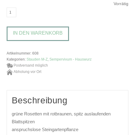
Vorrätig
Sempervivum
'Red
Tess'Hauswurz
IN DEN WARENKORB
Menge
Artikelnummer:
608
Kategorien:
Stauden M-Z
,
Sempervivum - Hauswurz
Postversand möglich
Abholung vor Ort
Beschreibung
grüne Rosetten mit rotbraunen, spitz auslaufenden
Blattspitzen
anspruchslose Steingartenpflanze