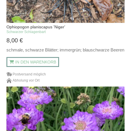
Ophiopogon planiscapus 'Niger'
Schwarzer Schlagenbart
8,00
€
schmale, schwarze Blätter; immergrün; blauschwarze Beeren
IN DEN WARENKORB
Postversand möglich
Abholung vor Ort