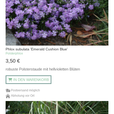
Phlox subulata 'Emerald Cushion Blue'
Polsterphlox
3,50
€
robuste Polsterstaude mit hellvioletten Blüten
IN DEN WARENKORB
Postversand möglich
Abholung vor Ort