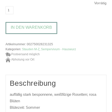
Vorrätig
Sempervivum
'Shampoo'Hauswurz
Menge
IN DEN WARENKORB
Artikelnummer:
002750028231325
Kategorien:
Stauden M-Z
,
Sempervivum - Hauswurz
Postversand möglich
Abholung vor Ort
Beschreibung
auffällig stark besponnene, weißfilzige Rosetten; rosa
Blüten
Blütezeit: Sommer