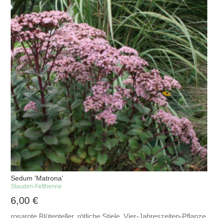
Sedum 'Matrona'
Stauden-Fetthenne
6,00
€
rosarote Blütenteller, rötliche Stiele, Vier-Jahreszeiten-Pflanze