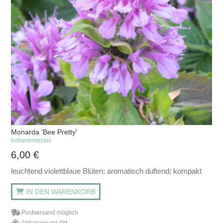
Monarda 'Bee Pretty'
Indianernessel
6,00
€
leuchtend violettblaue Blüten; aromatisch duftend; kompakt
IN DEN WARENKORB
Postversand möglich
Abholung vor Ort