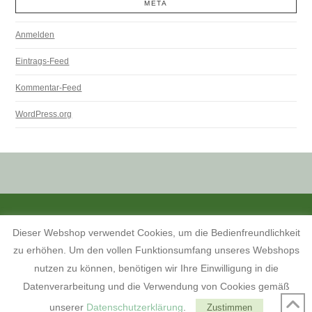
META
Anmelden
Eintrags-Feed
Kommentar-Feed
WordPress.org
ALLE PREISANGABEN SIND INKL. MWST. UND ZZGL. VERSANDKOSTEN.
Dieser Webshop verwendet Cookies, um die Bedienfreundlichkeit
KONTAKT
INFORMATIONEN ZUM SHOP
KUNDENKONTO
zu erhöhen. Um den vollen Funktionsumfang unseres Webshops
KONTAKT, ÖFFNUNGSZEITEN UND ANFAHRTSBESCHREIBUNG
TERMINE 2026
AGB
WIDERRUFSBELEHRUNG
nutzen zu können, benötigen wir Ihre Einwilligung in die
DATENSCHUTZERKLÄRUNG
IMPRESSUM
Datenverarbeitung und die Verwendung von Cookies gemäß
FACEBOOK
unserer
Datenschutzerklärung
.
Zustimmen