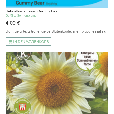
Helianthus annuus 'Gummy Bear'
Gefüllte Sonnenblume
4,09
€
dicht gefüllte, zitronengelbe Blütenköpfe; mehrblütig; einjährig
IN DEN WARENKORB