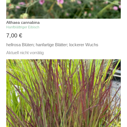
Althaea cannabina
Hanfblättriger Eibisch
7,00
€
hellrosa Blüten; hanfartige Blätter; lockerer Wuchs
Aktuell nicht vorrätig