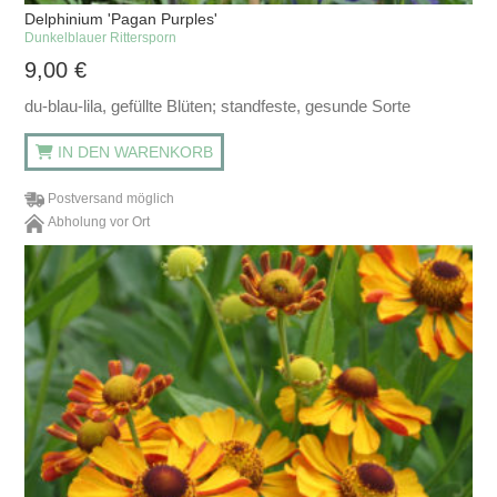
Delphinium 'Pagan Purples'
Dunkelblauer Rittersporn
9,00
€
du-blau-lila, gefüllte Blüten; standfeste, gesunde Sorte
IN DEN WARENKORB
Postversand möglich
Abholung vor Ort