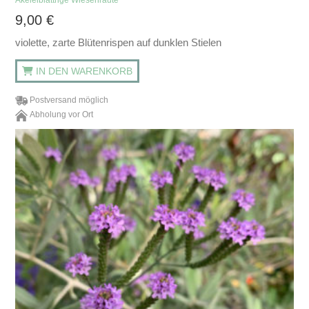
Akeleiblättrige Wiesenraute
9,00
€
violette, zarte Blütenrispen auf dunklen Stielen
IN DEN WARENKORB
Postversand möglich
Abholung vor Ort