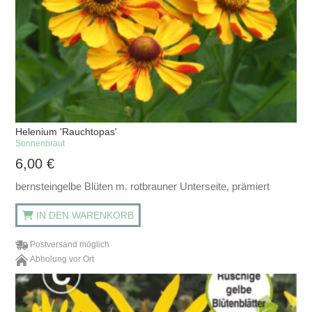
Helenium 'Rauchtopas'
Sonnenbraut
6,00
€
bernsteingelbe Blüten m. rotbrauner Unterseite, prämiert
IN DEN WARENKORB
Postversand möglich
Abholung vor Ort