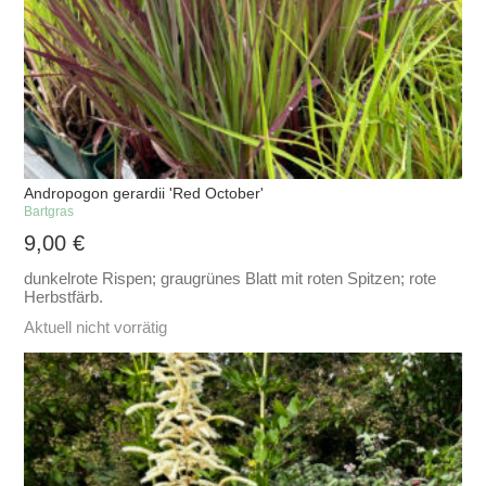
Andropogon gerardii 'Red October'
Bartgras
9,00
€
dunkelrote Rispen; graugrünes Blatt mit roten Spitzen; rote
Herbstfärb.
Aktuell nicht vorrätig