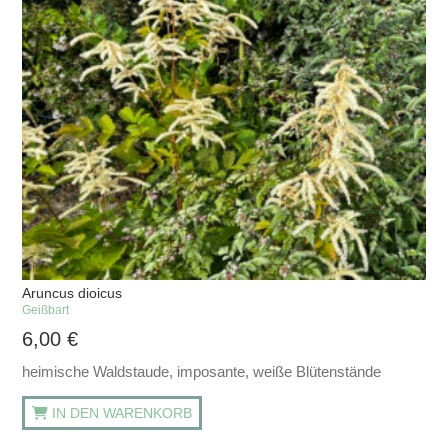
Aruncus dioicus
Geißbart
6,00
€
heimische Waldstaude, imposante, weiße Blütenstände
IN DEN WARENKORB