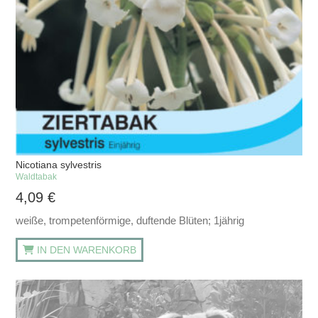
Nicotiana sylvestris
Waldtabak
4,09
€
weiße, trompetenförmige, duftende Blüten; 1jährig
IN DEN WARENKORB