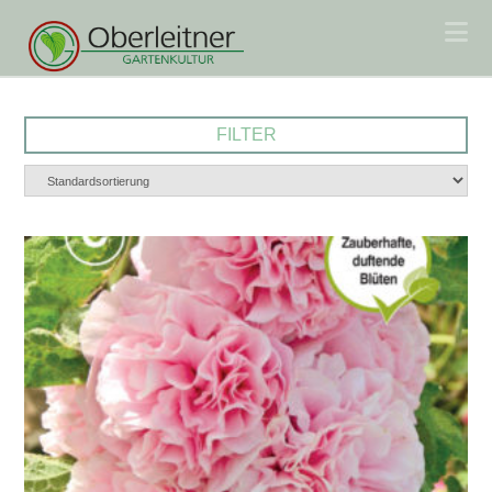
Na
FILTER