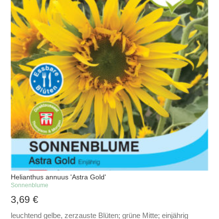
Helianthus annuus 'Astra Gold'
Sonnenblume
3,69
€
leuchtend gelbe, zerzauste Blüten; grüne Mitte; einjährig