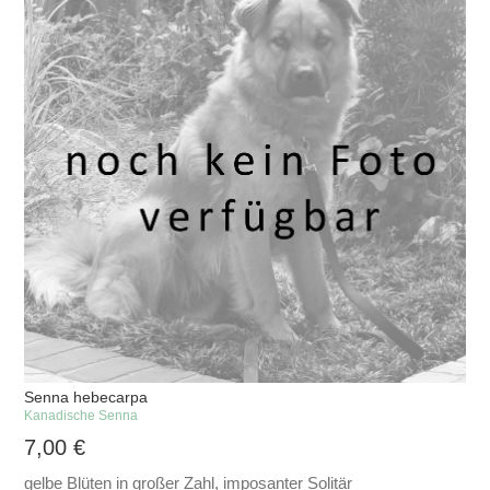
Senna hebecarpa
Kanadische Senna
7,00
€
gelbe Blüten in großer Zahl, imposanter Solitär