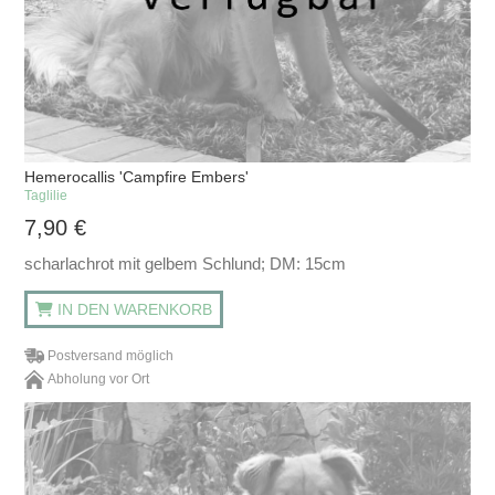
Hemerocallis 'Campfire Embers'
Taglilie
7,90
€
scharlachrot mit gelbem Schlund; DM: 15cm
IN DEN WARENKORB
Postversand möglich
Abholung vor Ort