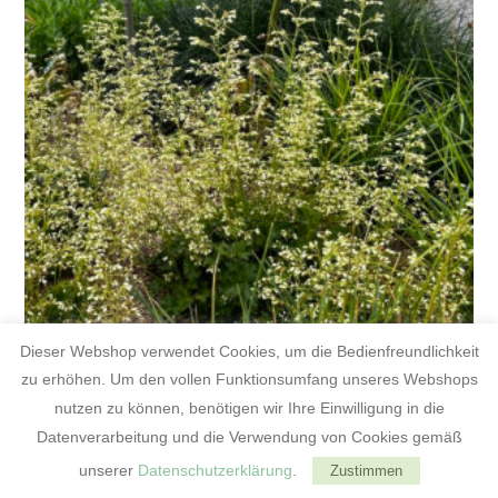
Dieser Webshop verwendet Cookies, um die Bedienfreundlichkeit
zu erhöhen. Um den vollen Funktionsumfang unseres Webshops
Heuchera 'Apple Crisp'
nutzen zu können, benötigen wir Ihre Einwilligung in die
Purpurglöckchen
Datenverarbeitung und die Verwendung von Cookies gemäß
7,00
€
unserer
Datenschutzerklärung
.
Zustimmen
grünes Blatt mit weißem Schleier; gekrauster Rand; weiße