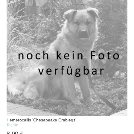
Hemerocallis 'Chesapeake Crablegs'
Taglilie
8,90
€