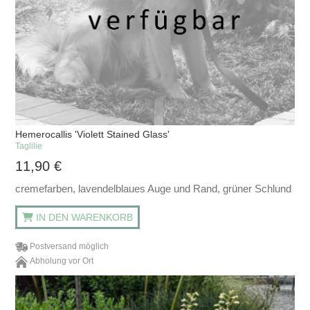
Hemerocallis 'Violett Stained Glass'
Taglilie
11,90
€
cremefarben, lavendelblaues Auge und Rand, grüner Schlund
IN DEN WARENKORB
Postversand möglich
Abholung vor Ort