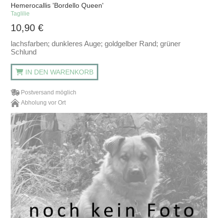
Hemerocallis 'Bordello Queen'
Taglilie
10,90
€
lachsfarben; dunkleres Auge; goldgelber Rand; grüner
Schlund
IN DEN WARENKORB
Postversand möglich
Abholung vor Ort