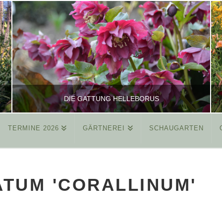
DIE GATTUNG HELLEBORUS
TERMINE 2026
GÄRTNEREI
SCHAUGARTEN
REINHARD
ALLGEMEIN
TUM 'CORALLINUM'
MÄRZ 26, 2015