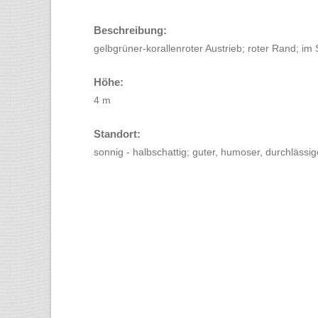
Beschreibung:
gelbgrüner-korallenroter Austrieb; roter Rand; i
Höhe:
4 m
Standort:
sonnig - halbschattig; guter, humoser, durchläss