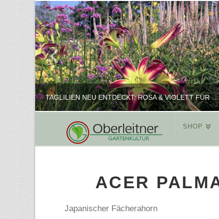
TAGLILIEN NEU ENTDECKT: ROSA & VIOLETT FÜR ROMANTISCHE PFLANZKOMBINATIONEN
SHOP
REINHARD
PFLANZENPRÄSENTATION, SHOP
ACER PALMA
FEBRUAR 16, 2025
Japanischer Fächerahorn