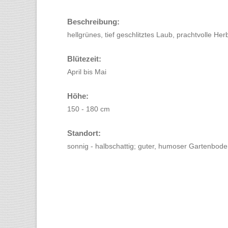
Beschreibung:
hellgrünes, tief geschlitztes Laub, prachtvolle He
Blütezeit:
April bis Mai
Höhe:
150 - 180 cm
Standort:
sonnig - halbschattig; guter, humoser Gartenbod