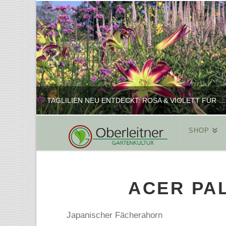
TAGLILIEN NEU ENTDECKT: ROSA & VIOLETT FÜR ROMANTISCHE PFLANZKOMBINATIONEN
SHOP
REINHARD
PFLANZENPRÄSENTATION, SHOP
ACER PAL
FEBRUAR 16, 2025
Japanischer Fächerahorn