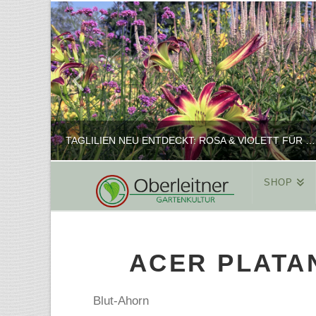
TAGLILIEN NEU ENTDECKT: ROSA & VIOLETT FÜR ROMANTISCHE PFLANZKOMBINATIONEN
SHOP
REINHARD
PFLANZENPRÄSENTATION, SHOP
ACER PLATAN
FEBRUAR 16, 2025
Blut-Ahorn