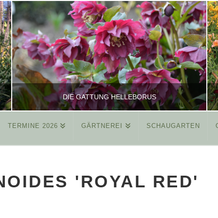
DIE GATTUNG HELLEBORUS
TERMINE 2026
GÄRTNEREI
SCHAUGARTEN
REINHARD
ALLGEMEIN
OIDES 'ROYAL RED'
MÄRZ 26, 2015