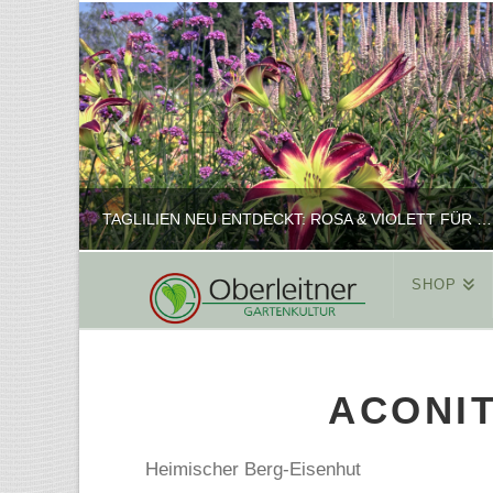
TAGLILIEN NEU ENTDECKT: ROSA & VIOLETT FÜR ROMANTISCHE PFLANZKOMBINATIONEN
SHOP
REINHARD
PFLANZENPRÄSENTATION, SHOP
ACONI
FEBRUAR 16, 2025
Heimischer Berg-Eisenhut