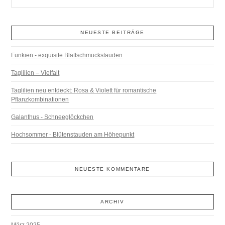
NEUESTE BEITRÄGE
Funkien - exquisite Blattschmuckstauden
Taglilien – Vielfalt
Taglilien neu entdeckt: Rosa & Violett für romantische
Pflanzkombinationen
Galanthus - Schneeglöckchen
Hochsommer - Blütenstauden am Höhepunkt
NEUESTE KOMMENTARE
ARCHIV
März 2025