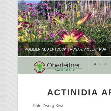
TAGLILIEN NEU ENTDECKT: ROSA & VIOLETT FÜR ROMANTISCHE PFLANZKOMBINATIONEN
SHOP
REINHARD
PFLANZENPRÄSENTATION, SHOP
ACTINIDIA 
FEBRUAR 16, 2025
Rote Zwerg-Kiwi