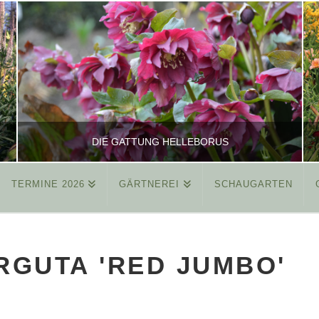
DIE GATTUNG HELLEBORUS
TERMINE 2026
GÄRTNEREI
SCHAUGARTEN
REINHARD
ALLGEMEIN
ARGUTA 'RED JUMBO'
MÄRZ 26, 2015