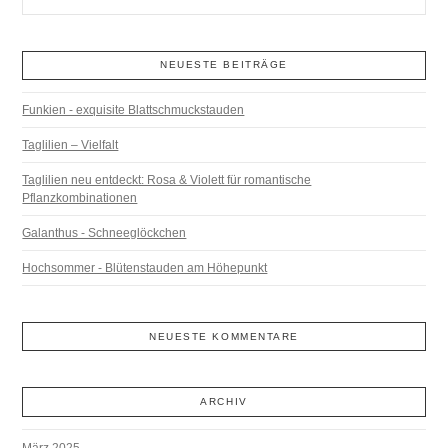
NEUESTE BEITRÄGE
Funkien - exquisite Blattschmuckstauden
Taglilien – Vielfalt
Taglilien neu entdeckt: Rosa & Violett für romantische
Pflanzkombinationen
Galanthus - Schneeglöckchen
Hochsommer - Blütenstauden am Höhepunkt
NEUESTE KOMMENTARE
ARCHIV
März 2025