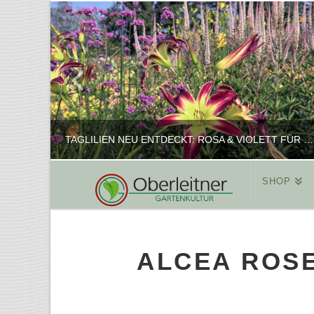
TAGLILIEN NEU ENTDECKT: ROSA & VIOLETT FÜR ROMANTISCHE PFLANZKOMBINATIONEN
SHOP
REINHARD
PFLANZENPRÄSENTATION, SHOP
ALCEA ROSE
FEBRUAR 16, 2025