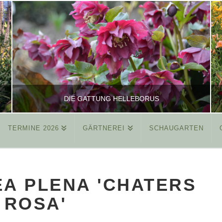
DIE GATTUNG HELLEBORUS
TERMINE 2026
GÄRTNEREI
SCHAUGARTEN
REINHARD
ALLGEMEIN
A PLENA 'CHATERS
MÄRZ 26, 2015
ROSA'