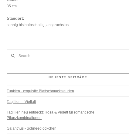
35 cm
Standort:
sonnig bis halbschattig, anspruchslos
Search
NEUESTE BEITRÄGE
Funkien - exquisite Blattschmuckstauden
Taglilien – Vielfalt
Taglilien neu entdeckt: Rosa & Violett für romantische
Pflanzkombinationen
Galanthus - Schneeglöckchen