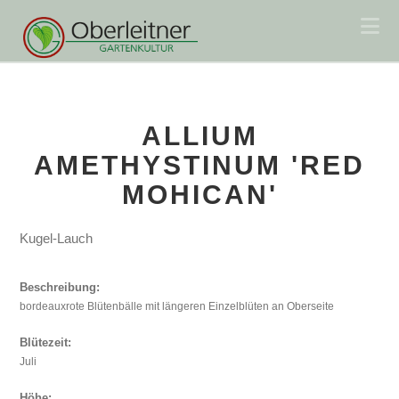
Na
ALLIUM
AMETHYSTINUM 'RED
MOHICAN'
Kugel-Lauch
Beschreibung:
bordeauxrote Blütenbälle mit längeren Einzelblüten an Oberseite
Blütezeit:
Juli
Höhe: