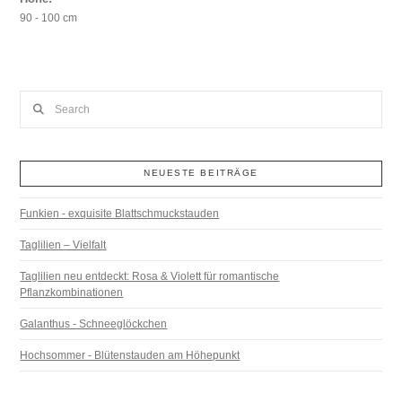
90 - 100 cm
Search
NEUESTE BEITRÄGE
Funkien - exquisite Blattschmuckstauden
Taglilien – Vielfalt
Taglilien neu entdeckt: Rosa & Violett für romantische
Pflanzkombinationen
Galanthus - Schneeglöckchen
Hochsommer - Blütenstauden am Höhepunkt