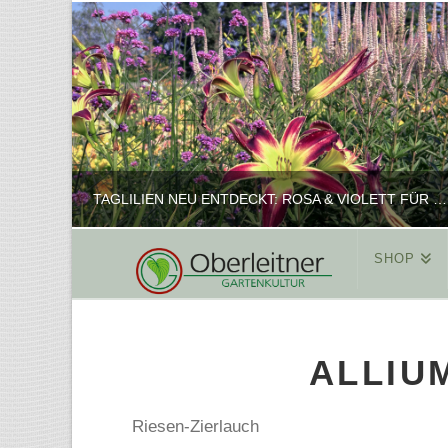
TAGLILIEN NEU ENTDECKT: ROSA & VIOLETT FÜR ROMANTISCHE PFLANZKOMBINATIONEN
SHOP
REINHARD
PFLANZENPRÄSENTATION, SHOP
ALLIU
FEBRUAR 16, 2025
Riesen-Zierlauch