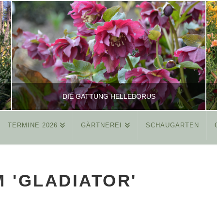
DIE GATTUNG HELLEBORUS
TERMINE 2026
GÄRTNEREI
SCHAUGARTEN
REINHARD
ALLGEMEIN
M 'GLADIATOR'
MÄRZ 26, 2015