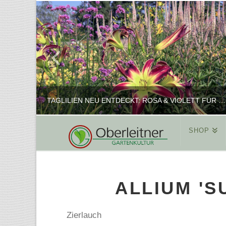
TAGLILIEN NEU ENTDECKT: ROSA & VIOLETT FÜR ROMANTISCHE PFLANZKOMBINATIONEN
SHOP
REINHARD
PFLANZENPRÄSENTATION, SHOP
ALLIUM '
FEBRUAR 16, 2025
Zierlauch