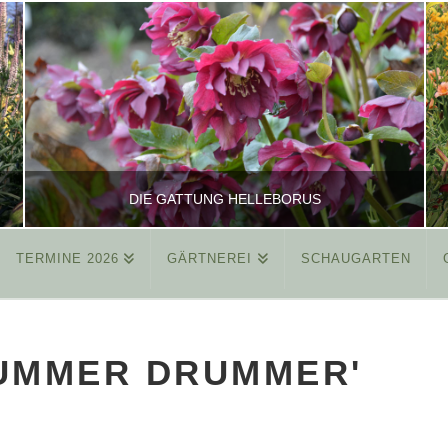
DIE GATTUNG HELLEBORUS
TERMINE 2026
GÄRTNEREI
SCHAUGARTEN
REINHARD
ALLGEMEIN
SUMMER DRUMMER'
MÄRZ 26, 2015