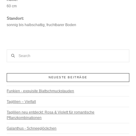
60 cm
Standort:
sonnig bis halbschattig; fruchtbarer Boden
Search
NEUESTE BEITRÄGE
Funkien - exquisite Blattschmuckstauden
Taglilien – Vielfalt
Taglilien neu entdeckt: Rosa & Violett für romantische
Pflanzkombinationen
Galanthus - Schneeglöckchen