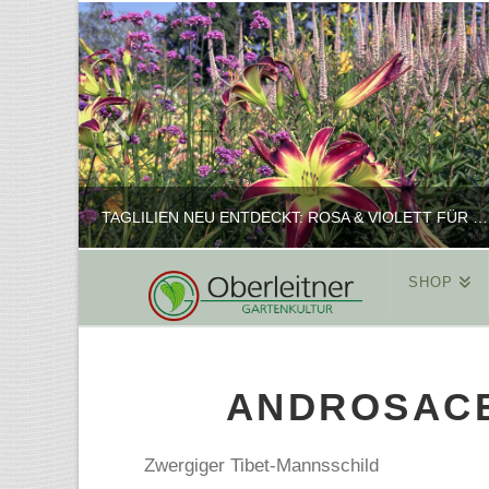
TAGLILIEN NEU ENTDECKT: ROSA & VIOLETT FÜR ROMANTISCHE PFLANZKOMBINATIONEN
SHOP
REINHARD
PFLANZENPRÄSENTATION, SHOP
ANDROSACE
FEBRUAR 16, 2025
Zwergiger Tibet-Mannsschild