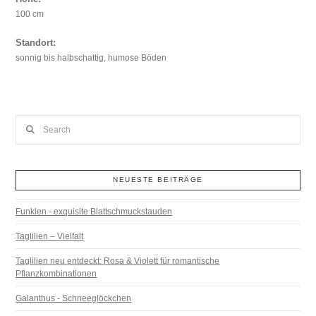
100 cm
Standort:
sonnig bis halbschattig, humose Böden
Search
NEUESTE BEITRÄGE
Funkien - exquisite Blattschmuckstauden
Taglilien – Vielfalt
Taglilien neu entdeckt: Rosa & Violett für romantische
Pflanzkombinationen
Galanthus - Schneeglöckchen