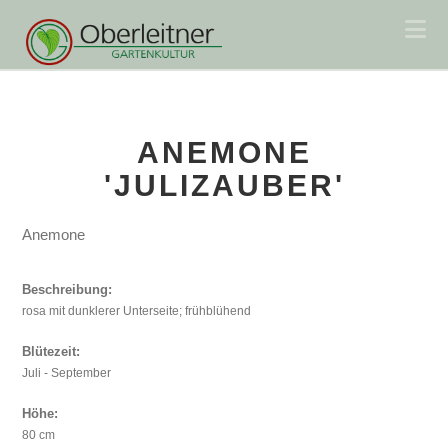
Na
ANEMONE
'JULIZAUBER'
Anemone
Beschreibung:
rosa mit dunklerer Unterseite; frühblühend
Blütezeit:
Juli - September
Höhe:
80 cm