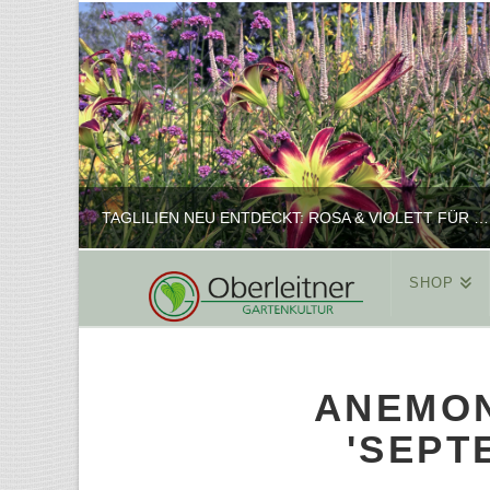
TAGLILIEN NEU ENTDECKT: ROSA & VIOLETT FÜR ROMANTISCHE PFLANZKOMBINATIONEN
SHOP
REINHARD
PFLANZENPRÄSENTATION, SHOP
ANEMO
FEBRUAR 16, 2025
'SEPT