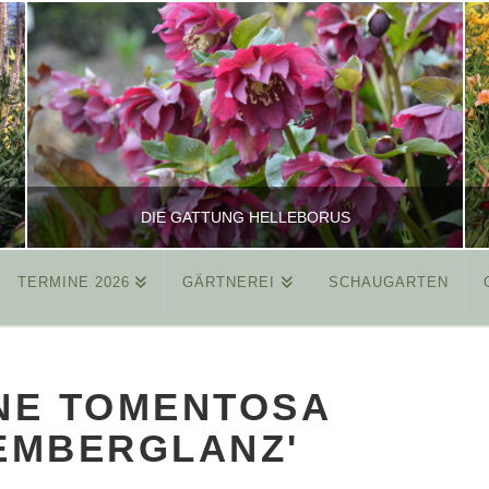
DIE GATTUNG HELLEBORUS
TERMINE 2026
GÄRTNEREI
SCHAUGARTEN
REINHARD
ALLGEMEIN
NE TOMENTOSA
MÄRZ 26, 2015
EMBERGLANZ'