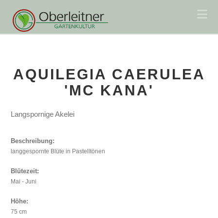
Na
AQUILEGIA CAERULEA
'MC KANA'
Langspornige Akelei
Beschreibung:
langgespornte Blüte in Pastelltönen
Blütezeit:
Mai - Juni
Höhe:
75 cm