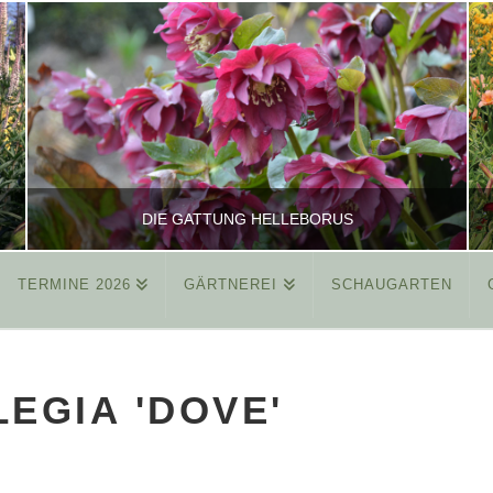
DIE GATTUNG HELLEBORUS
TERMINE 2026
GÄRTNEREI
SCHAUGARTEN
REINHARD
ALLGEMEIN
LEGIA 'DOVE'
MÄRZ 26, 2015