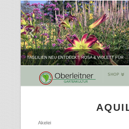
TAGLILIEN NEU ENTDECKT: ROSA & VIOLETT FÜR ROMANTISCHE PFLANZKOMBINATIONEN
SHOP
REINHARD
PFLANZENPRÄSENTATION, SHOP
AQUI
FEBRUAR 16, 2025
Akelei