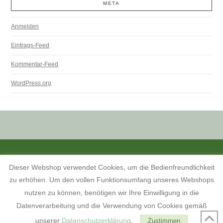
META
Anmelden
Eintrags-Feed
Kommentar-Feed
WordPress.org
ALLE PREISANGABEN SIND INKL. MWST. UND ZZGL. VERSANDKOSTEN.
Dieser Webshop verwendet Cookies, um die Bedienfreundlichkeit
KONTAKT
INFORMATIONEN ZUM SHOP
KUNDENKONTO
zu erhöhen. Um den vollen Funktionsumfang unseres Webshops
KONTAKT, ÖFFNUNGSZEITEN UND ANFAHRTSBESCHREIBUNG
TERMINE 2026
AGB
WIDERRUFSBELEHRUNG
nutzen zu können, benötigen wir Ihre Einwilligung in die
DATENSCHUTZERKLÄRUNG
IMPRESSUM
Datenverarbeitung und die Verwendung von Cookies gemäß
FACEBOOK
unserer
Datenschutzerklärung
.
Zustimmen