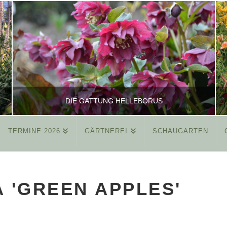
DIE GATTUNG HELLEBORUS
TERMINE 2026
GÄRTNEREI
SCHAUGARTEN
REINHARD
ALLGEMEIN
 'GREEN APPLES'
MÄRZ 26, 2015