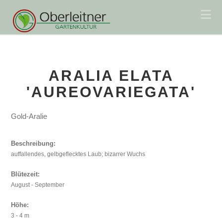
Na
ARALIA ELATA
'AUREOVARIEGATA'
Gold-Aralie
Beschreibung:
auffallendes, gelbgeflecktes Laub; bizarrer Wuchs
Blütezeit:
August - September
Höhe:
3 - 4 m