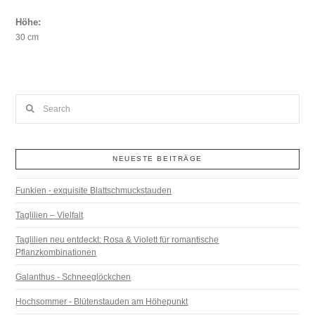
Höhe:
30 cm
Search
NEUESTE BEITRÄGE
Funkien - exquisite Blattschmuckstauden
Taglilien – Vielfalt
Taglilien neu entdeckt: Rosa & Violett für romantische
Pflanzkombinationen
Galanthus - Schneeglöckchen
Hochsommer - Blütenstauden am Höhepunkt