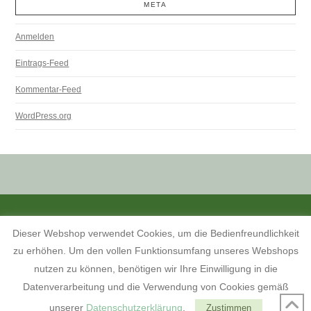
META
Anmelden
Eintrags-Feed
Kommentar-Feed
WordPress.org
ALLE PREISANGABEN SIND INKL. MWST. UND ZZGL. VERSANDKOSTEN.
Dieser Webshop verwendet Cookies, um die Bedienfreundlichkeit
KONTAKT
INFORMATIONEN ZUM SHOP
KUNDENKONTO
zu erhöhen. Um den vollen Funktionsumfang unseres Webshops
KONTAKT, ÖFFNUNGSZEITEN UND ANFAHRTSBESCHREIBUNG
TERMINE 2026
AGB
WIDERRUFSBELEHRUNG
nutzen zu können, benötigen wir Ihre Einwilligung in die
DATENSCHUTZERKLÄRUNG
IMPRESSUM
Datenverarbeitung und die Verwendung von Cookies gemäß
FACEBOOK
unserer
Datenschutzerklärung
.
Zustimmen