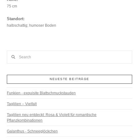
75 cm
Standort:
halbschattig; humoser Boden
Search
NEUESTE BEITRÄGE
Funkien - exquisite Blattschmuckstauden
Taglilien – Vielfalt
Taglilien neu entdeckt: Rosa & Violett für romantische
Pflanzkombinationen
Galanthus - Schneeglöckchen