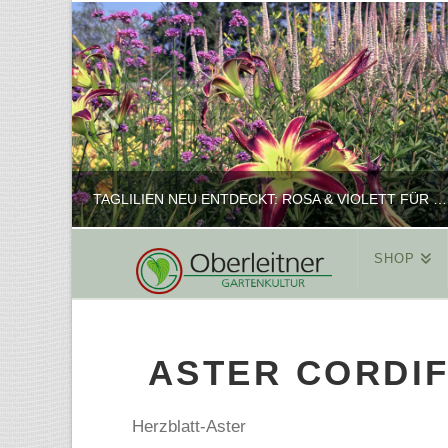
TAGLILIEN NEU ENTDECKT: ROSA & VIOLETT FÜR ROMANTISCHE PFLANZKOMBINATIONEN
SHOP
REINHARD
PFLANZENPRÄSENTATION, SHOP
ASTER CORDIF
FEBRUAR 16, 2025
Herzblatt-Aster