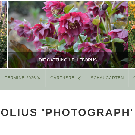
DIE GATTUNG HELLEBORUS
TERMINE 2026
GÄRTNEREI
SCHAUGARTEN
REINHARD
ALLGEMEIN
OLIUS 'PHOTOGRAPH'
MÄRZ 26, 2015