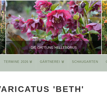
DIE GATTUNG HELLEBORUS
TERMINE 2026
GÄRTNEREI
SCHAUGARTEN
REINHARD
ALLGEMEIN
VARICATUS 'BETH'
MÄRZ 26, 2015