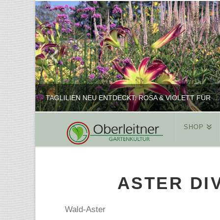
TAGLILIEN NEU ENTDECKT: ROSA & VIOLETT FÜR ROMANTISCHE PFLANZKOMBINATIONEN
SHOP
REINHARD
PFLANZENPRÄSENTATION, SHOP
ASTER DI
FEBRUAR 16, 2025
Wald-Aster