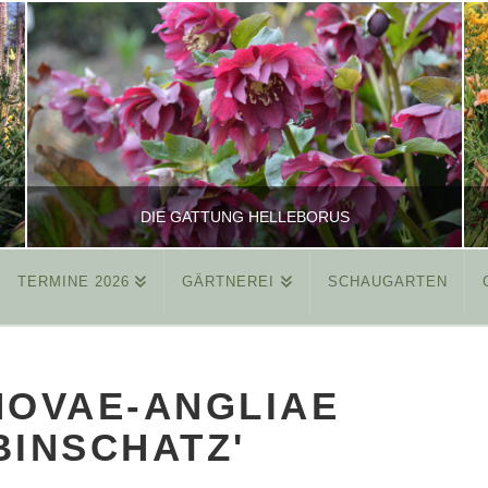
DIE GATTUNG HELLEBORUS
TERMINE 2026
GÄRTNEREI
SCHAUGARTEN
REINHARD
ALLGEMEIN
NOVAE-ANGLIAE
MÄRZ 26, 2015
BINSCHATZ'