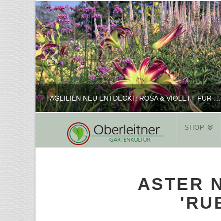
TAGLILIEN NEU ENTDECKT: ROSA & VIOLETT FÜR ROMANTISCHE PFLANZKOMBINATIONEN
SHOP
REINHARD
PFLANZENPRÄSENTATION, SHOP
ASTER 
FEBRUAR 16, 2025
'RU