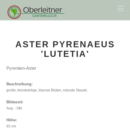
Na
ASTER PYRENAEUS
'LUTETIA'
Pyrenäen-Aster
Beschreibung:
große, feinstrahlige, lilarose Blüten, robuste Staude
Blütezeit:
Aug. - Okt.
Höhe:
65 cm