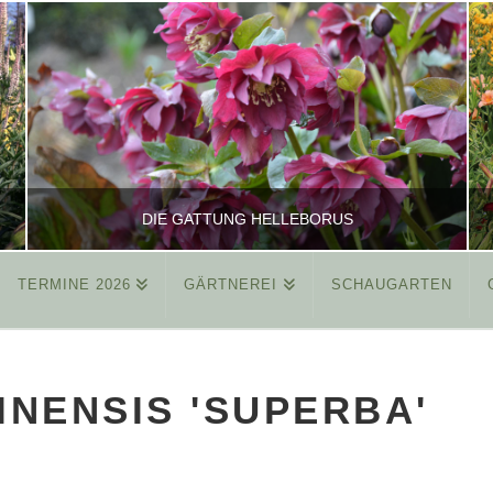
DIE GATTUNG HELLEBORUS
TERMINE 2026
GÄRTNEREI
SCHAUGARTEN
REINHARD
ALLGEMEIN
INENSIS 'SUPERBA'
MÄRZ 26, 2015