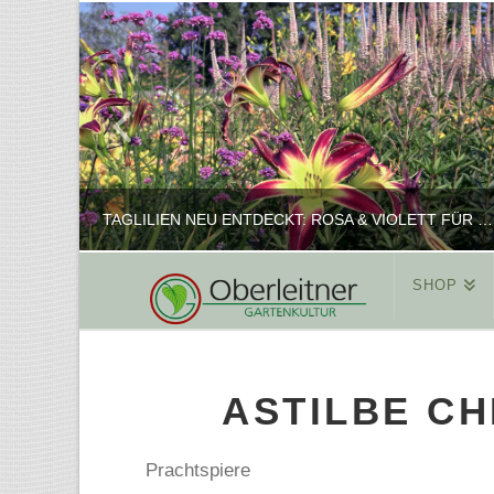
TAGLILIEN NEU ENTDECKT: ROSA & VIOLETT FÜR ROMANTISCHE PFLANZKOMBINATIONEN
SHOP
REINHARD
PFLANZENPRÄSENTATION, SHOP
ASTILBE CH
FEBRUAR 16, 2025
Prachtspiere