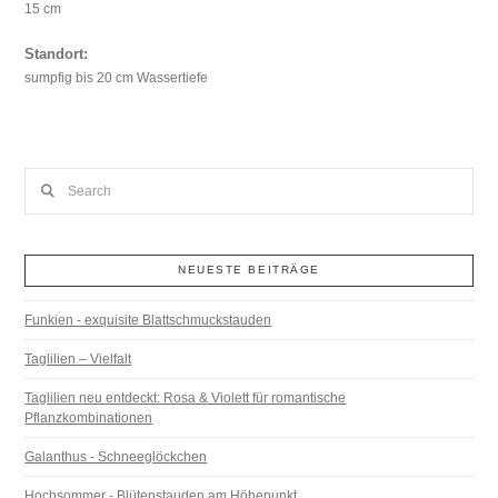
15 cm
Standort:
sumpfig bis 20 cm Wassertiefe
Search
NEUESTE BEITRÄGE
Funkien - exquisite Blattschmuckstauden
Taglilien – Vielfalt
Taglilien neu entdeckt: Rosa & Violett für romantische
Pflanzkombinationen
Galanthus - Schneeglöckchen
Hochsommer - Blütenstauden am Höhepunkt