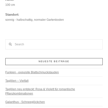
100 cm
Standort:
sonnig - halbschattig, normaler Gartenboden
Search
NEUESTE BEITRÄGE
Funkien - exquisite Blattschmuckstauden
Taglilien – Vielfalt
Taglilien neu entdeckt: Rosa & Violett für romantische
Pflanzkombinationen
Galanthus - Schneeglöckchen