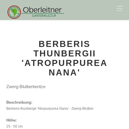
Na
BERBERIS
THUNBERGII
'ATROPURPUREA
NANA'
Zwerg-Blutberberitze
Beschreibung:
Berberis thunbergii 'Atropurpurea Nana' - Zwerg-Blutber
Höhe:
25 - 50 cm