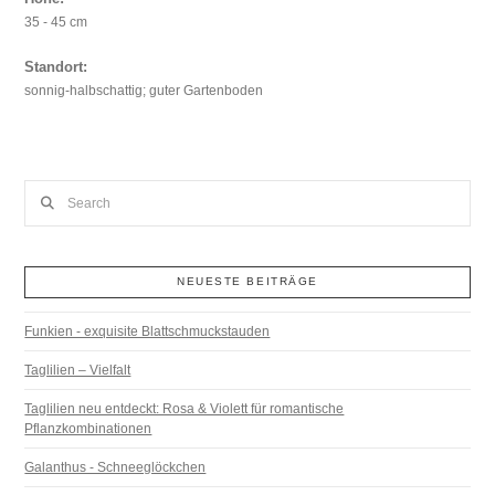
35 - 45 cm
Standort:
sonnig-halbschattig; guter Gartenboden
Search
NEUESTE BEITRÄGE
Funkien - exquisite Blattschmuckstauden
Taglilien – Vielfalt
Taglilien neu entdeckt: Rosa & Violett für romantische
Pflanzkombinationen
Galanthus - Schneeglöckchen