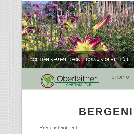
TAGLILIEN NEU ENTDECKT: ROSA & VIOLETT FÜR ROMANTISCHE PFLANZKOMBINATIONEN
SHOP
REINHARD
PFLANZENPRÄSENTATION, SHOP
BERGENI
FEBRUAR 16, 2025
Riesensteinbrech