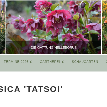
DIE GATTUNG HELLEBORUS
TERMINE 2026
GÄRTNEREI
SCHAUGARTEN
REINHARD
ALLGEMEIN
ICA 'TATSOI'
MÄRZ 26, 2015