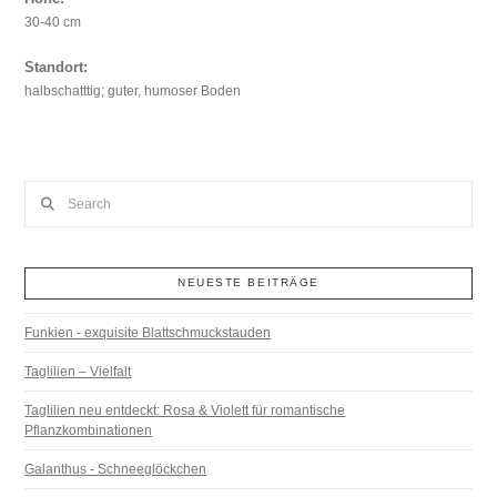
30-40 cm
Standort:
halbschatttig; guter, humoser Boden
Search
NEUESTE BEITRÄGE
Funkien - exquisite Blattschmuckstauden
Taglilien – Vielfalt
Taglilien neu entdeckt: Rosa & Violett für romantische
Pflanzkombinationen
Galanthus - Schneeglöckchen