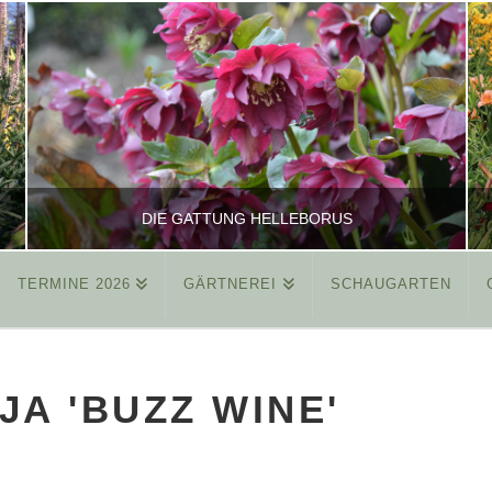
DIE GATTUNG HELLEBORUS
TERMINE 2026
GÄRTNEREI
SCHAUGARTEN
REINHARD
ALLGEMEIN
JA 'BUZZ WINE'
MÄRZ 26, 2015