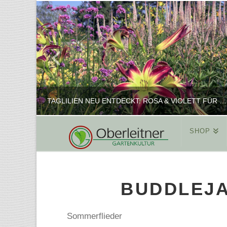
TAGLILIEN NEU ENTDECKT: ROSA & VIOLETT FÜR ROMANTISCHE PFLANZKOMBINATIONEN
SHOP
REINHARD
PFLANZENPRÄSENTATION, SHOP
BUDDLEJA
FEBRUAR 16, 2025
Sommerflieder