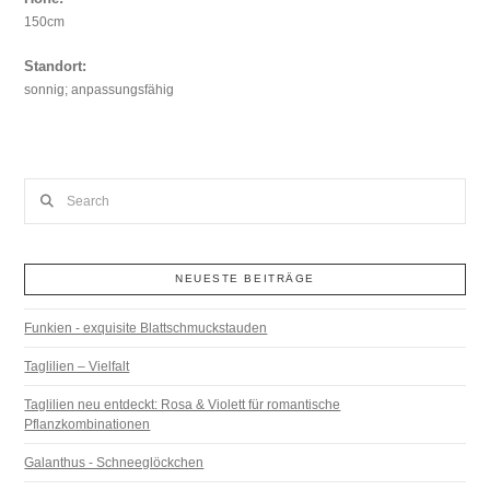
150cm
Standort:
sonnig; anpassungsfähig
Search
NEUESTE BEITRÄGE
Funkien - exquisite Blattschmuckstauden
Taglilien – Vielfalt
Taglilien neu entdeckt: Rosa & Violett für romantische
Pflanzkombinationen
Galanthus - Schneeglöckchen