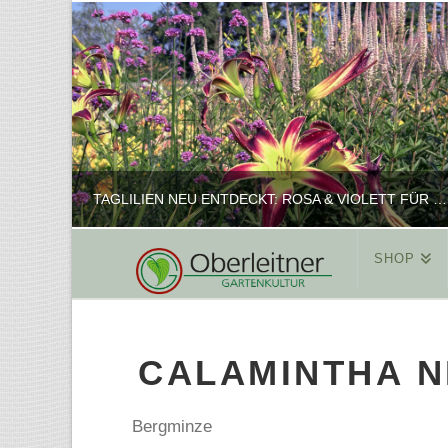
TAGLILIEN NEU ENTDECKT: ROSA & VIOLETT FÜR ROMANTISCHE PFLANZKOMBINATIONEN
SHOP
REINHARD
PFLANZENPRÄSENTATION, SHOP
CALAMINTHA N
FEBRUAR 16, 2025
Bergminze