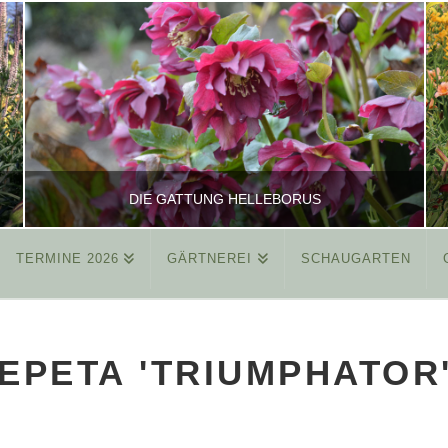
DIE GATTUNG HELLEBORUS
TERMINE 2026
GÄRTNEREI
SCHAUGARTEN
REINHARD
ALLGEMEIN
EPETA 'TRIUMPHATOR
MÄRZ 26, 2015