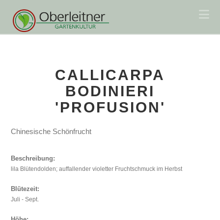
Na
CALLICARPA
BODINIERI
'PROFUSION'
Chinesische Schönfrucht
Beschreibung:
lila Blütendolden; auffallender violetter Fruchtschmuck im Herbst
Blütezeit:
Juli - Sept.
Höhe: