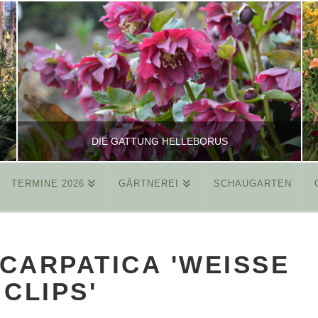
DIE GATTUNG HELLEBORUS
TERMINE 2026
GÄRTNEREI
SCHAUGARTEN
REINHARD
ALLGEMEIN
ARPATICA 'WEISSE C
MÄRZ 26, 2015
LIPS'